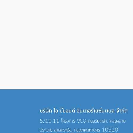
บริษัท ไอ บียอนด์ อินเตอร์เนชั่นเเนล จำกัด
5/10-11 โครงการ VCO ถนนร่มเกล้า, คลองสาม
ประเวศ, ลาดกระบัง, กรุงเทพมหานคร 10520