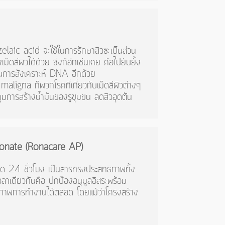
elaic acid จะใช้ในการรักษาสิวซะเป็นส่วน
สีผิวได้ด้วย ซึ่งก็อีกเช่นเคย คือไปยับยั้ง
วนการสังเคราะห์ DNA อีกด้วย
igna ก็พวกโรคที่เกี่ยวกับเม็ดสีผิวต่างๆ
มการสร้างน้ำมันของรูขุมขน ลดสิวอุดตัน
onate
(
Ronacare
AP
)
ด 24 ชั่วโมง เป็นสารทรงประสิทธิภาพทั้ง
าเดียวกันคือ ปกป้องอนุมูลอิสระพร้อม
ภาพการทำงานได้ตลอด โดยแม้ว่าโครงสร้าง