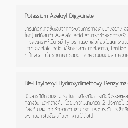
Potassium
Azeloyl
Diglycinate
สารสกัดที่เกิดขึ้นเองจากกระบวนการทางเคมีบางอย่าง az
ใหญ่ แต่ก็พบว่า Azelaic acid สามารถช่วยลดการสร้างเม็ด
การสังเคราะห์เอ็นไซม์ tyrosinase แล้วก็ยังไปลดกระบ
ปกติ azelaic acid ใช้รักษาพวก melasma, lentigo mal
ทำให้ผิวขาวใส รักษาฝ้า รอยดำ ลดความมันบนผิว ควบคุ
Bis-Ethylhexyl
Hydroxydimethoxy
Benzylmal
เป็นสารที่มีความสามารถในการป้องกันการเกิดริ้วรอยตลอ
กลางวัน และกลางคืน โดยมีความสามารถ 2 ประการในเวล
ป้องกันแสงแดด รักษาความสามารถ และคงระดับประสิทธิ
จะถูกออกซิไดซ์แล้วก็ยังทำงานได้ต่อไป