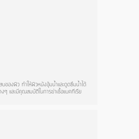
บของผิว ทำให้ผิวหนังอุ้มน้ำและดูดซึมน้ำได้
งๆ และมีคุณสมบัติในการฆ่าเชื้อแบคทีเรีย