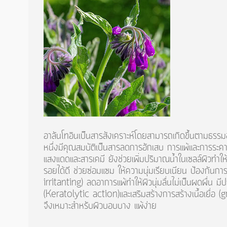
อาลันโทอินเป็นสารสังเคราะห์โดยสามารถเกิดขึ้นตามธร
หนึ่งมีคุณสมบัติเป็นสารลดการอักเสบ การแพ้และการระค
แสงแดดและสารเคมี ยังช่วยเพิ่มปริมาณน้ำในเซลล์ผิวทำให้ผิว
รอยได้ดี ช่วยซ่อมแซม ให้ความนุ่มเรียบเนียน ป้องกันก
irritanting) ลดอาการแพ้ทำให้ผิวนุ่มลื่นไม่เป็นผดผื่น ม
(Keratolytic action)และเสริมสร้างการสร้างเนื้อเยื่อ (
จึงเหมาะสำหรับผิวบอบบาง แพ้ง่าย