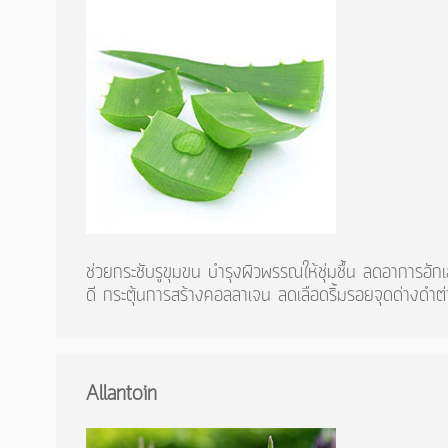
ช่วยกระชับรูขุมขน บำรุงผิวพรรณให้ชุ่มชื้น ลดอาการอักเส
ดี กระตุ้นการสร้างคอลลาเจน ลดเลือดริ้มรอยจุดด่างดำต่า
Allantoin